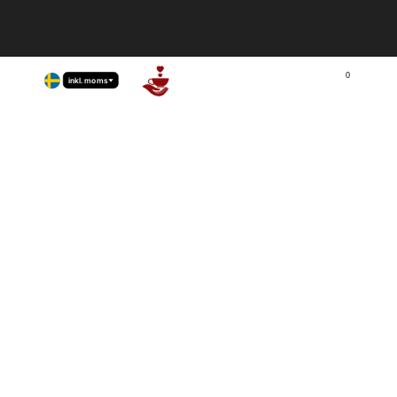
Kunder utanför EU, i Schweiz, i Norge och i
Storbritannien, priser exklusive moms
läs mer
0
inkl. moms